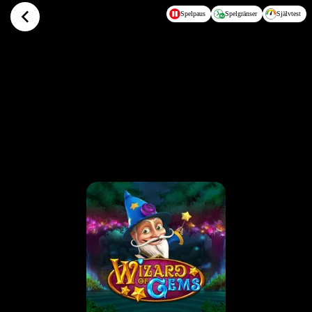
Hoppa till huvudinnehållet
Spelpaus
Spelgränser
Självtest