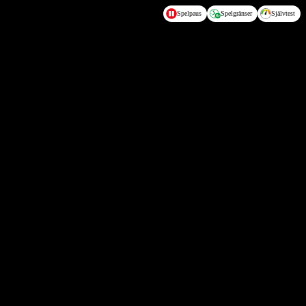
Spelpaus
Spelgränser
Självtest