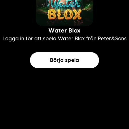
Water Blox
Logga in för att spela Water Blox från Peter&Sons
Börja spela