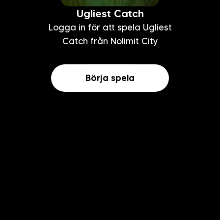
Ugliest Catch
Logga in för att spela Ugliest
Catch från Nolimit City
Börja spela