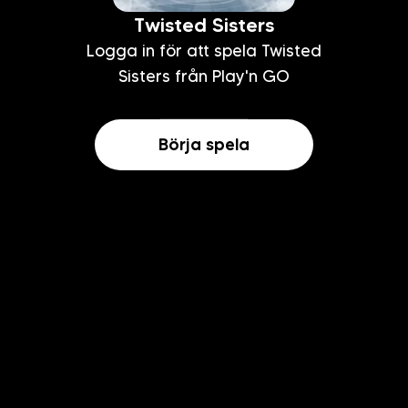
Twisted Sisters
Logga in för att spela Twisted
Sisters från Play'n GO
Börja spela