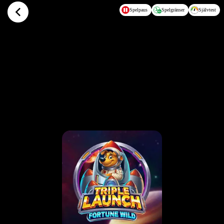
Hoppa till huvudinnehållet
Spelpaus
Spelgränser
Självtest