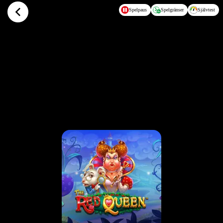
Hoppa till huvudinnehållet
Spelpaus
Spelgränser
Självtest