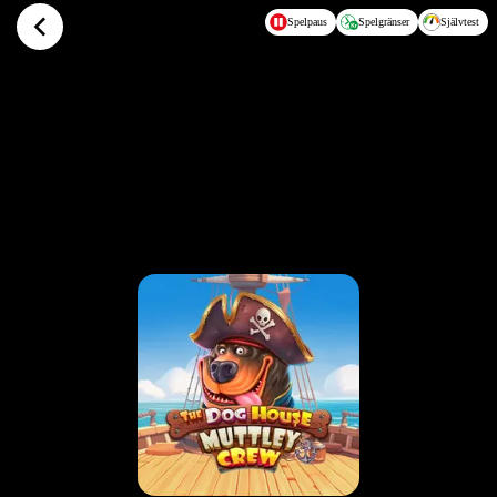
Hoppa till huvudinnehållet
Spelpaus
Spelgränser
Självtest