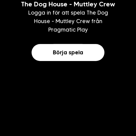
The Dog House - Muttley Crew
Logga in för att spela The Dog
House - Muttley Crew från
Pragmatic Play
Börja spela