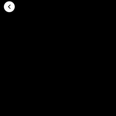
Hoppa till huvudinnehållet