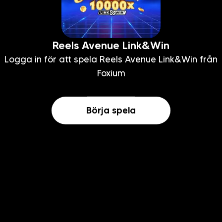
Reels Avenue Link&Win
Logga in för att spela Reels Avenue Link&Win från
Foxium
Börja spela