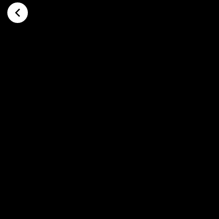
Hoppa till huvudinnehållet