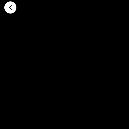
Hoppa till huvudinnehållet