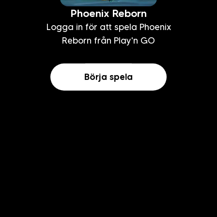
Phoenix Reborn
Logga in för att spela Phoenix
Reborn från Play'n GO
Börja spela