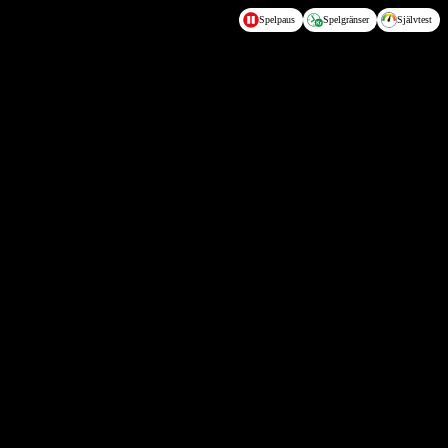
Spelpaus
Spelgränser
Självtest