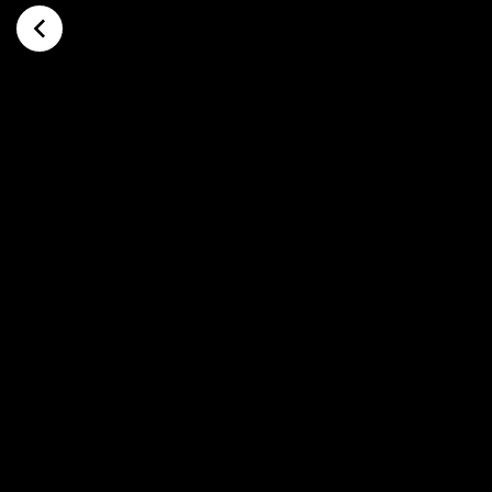
Hoppa till huvudinnehållet