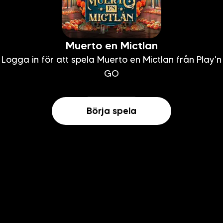
Muerto en Mictlan
Logga in för att spela Muerto en Mictlan från Play'n
GO
Börja spela