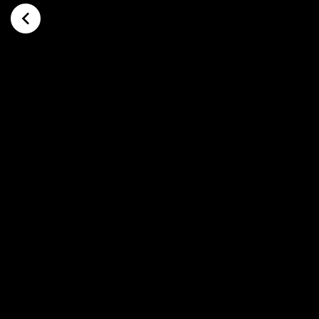
Hoppa till huvudinnehållet