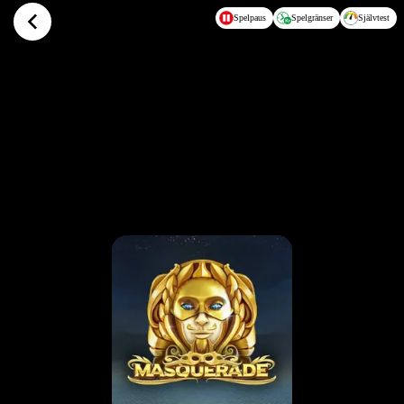
Hoppa till huvudinnehållet
Spelpaus
Spelgränser
Självtest