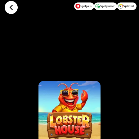
Hoppa till huvudinnehållet
Spelpaus
Spelgränser
Självtest