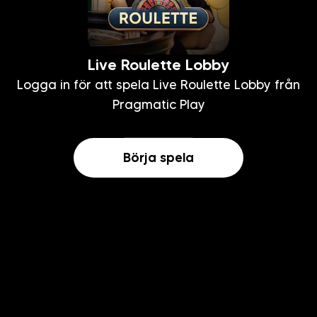
Live Roulette Lobby
Logga in för att spela Live Roulette Lobby från
Pragmatic Play
Börja spela