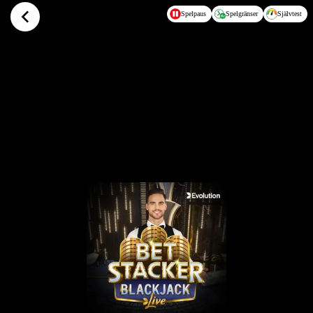
Hoppa till huvudinnehållet
Spelpaus
Spelgränser
Självtest