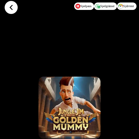
Hoppa till huvudinnehållet
Spelpaus
Spelgränser
Självtest