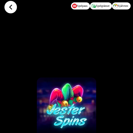
Hoppa till huvudinnehållet
Spelpaus
Spelgränser
Självtest