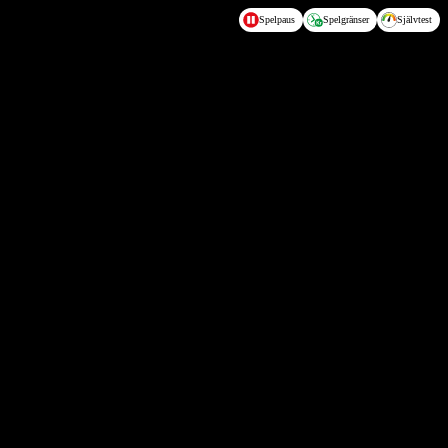
Spelpaus
Spelgränser
Självtest