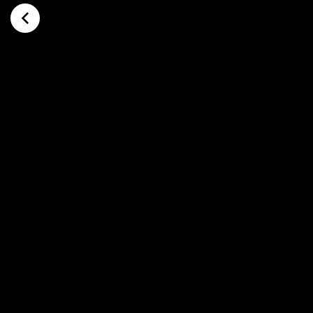
Hoppa till huvudinnehållet