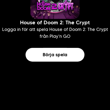
House of Doom 2: The Crypt
Logga in för att spela House of Doom 2: The Crypt
från Play'n GO
Börja spela