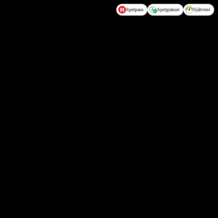
Spelpaus
Spelgränser
Självtest