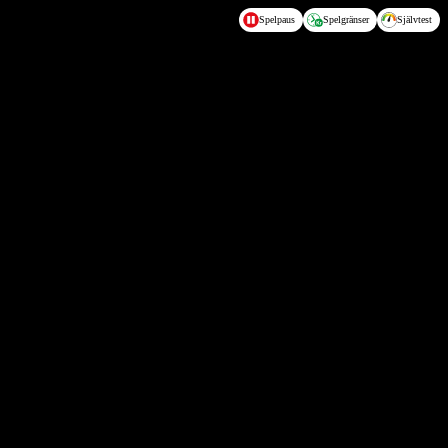
Spelpaus
Spelgränser
Självtest