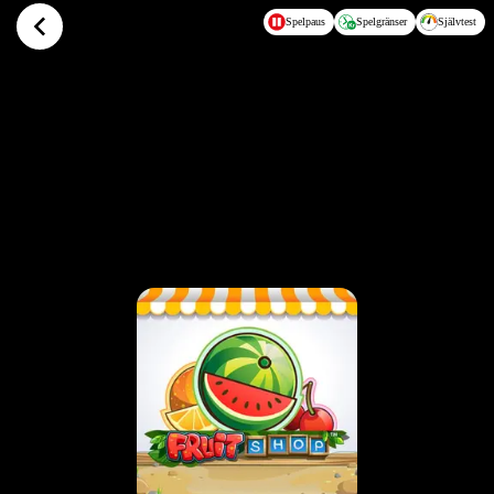
Hoppa till huvudinnehållet
Spelpaus
Spelgränser
Självtest