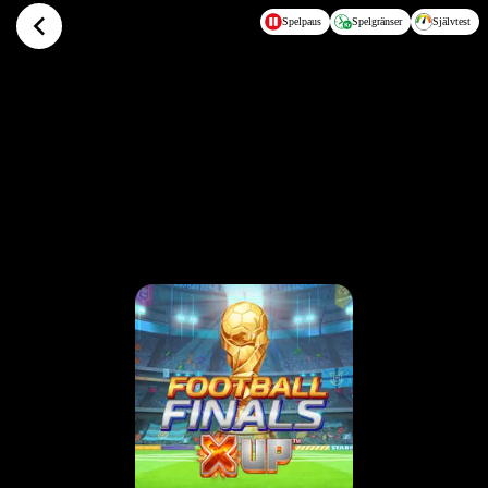
Hoppa till huvudinnehållet
Spelpaus
Spelgränser
Självtest