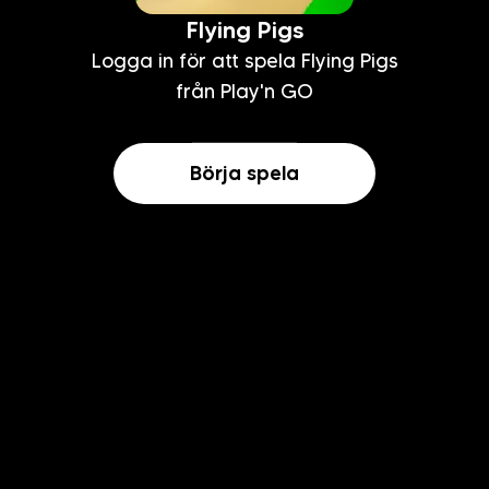
Flying Pigs
Logga in för att spela Flying Pigs
från Play'n GO
Börja spela