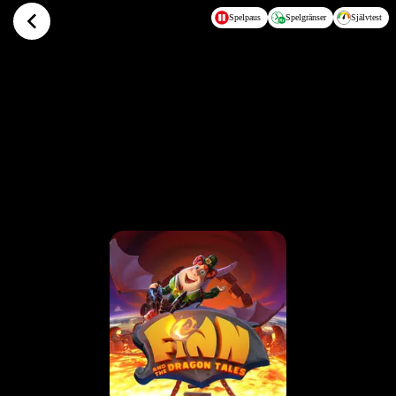
Hoppa till huvudinnehållet
Spelpaus
Spelgränser
Självtest