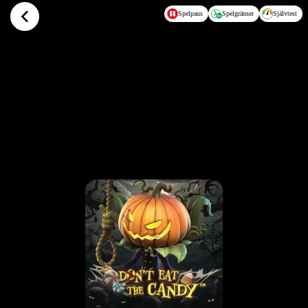
Hoppa till huvudinnehållet
Spelpaus
Spelgränser
Självtest