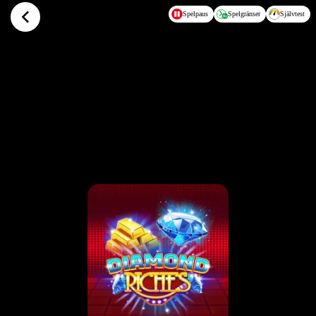
Hoppa till huvudinnehållet
Spelpaus
Spelgränser
Självtest