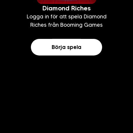
Diamond Riches
Logga in för att spela Diamond
Riches från Booming Games
Börja spela