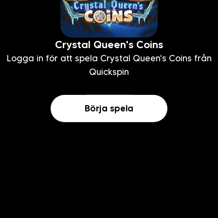
Crystal Queen's Coins
Logga in för att spela Crystal Queen's Coins från
Quickspin
Börja spela