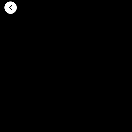
Hoppa till huvudinnehållet