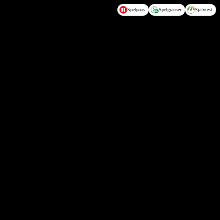
Spelpaus
Spelgränser
Självtest