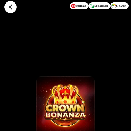
Hoppa till huvudinnehållet
Spelpaus
Spelgränser
Självtest