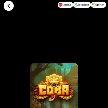
Hoppa till huvudinnehållet
Spelpaus
Spelgränser
Självtest