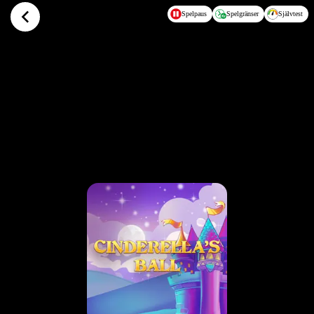
Hoppa till huvudinnehållet
Spelpaus
Spelgränser
Självtest