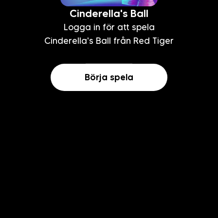
Cinderella's Ball
Logga in för att spela
Cinderella's Ball från Red Tiger
Börja spela