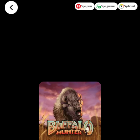
Hoppa till huvudinnehållet
Spelpaus
Spelgränser
Självtest