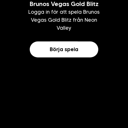
Brunos Vegas Gold Blitz
Logga in för att spela Brunos
Vegas Gold Blitz från Neon
Valley
Börja spela