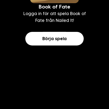
Book of Fate
Logga in för att spela Book of
Fate från Nailed It!
Börja spela