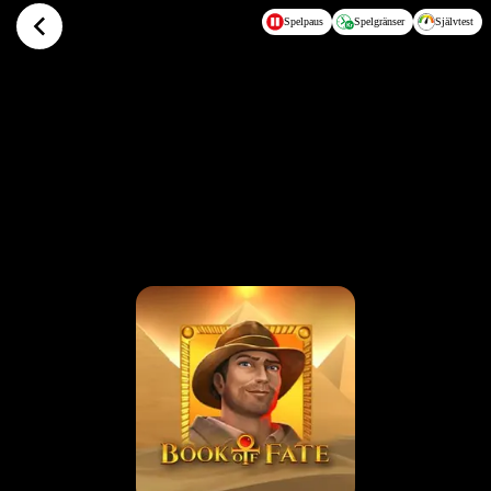
Hoppa till huvudinnehållet
Spelpaus
Spelgränser
Självtest