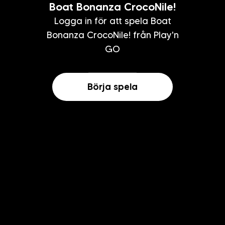
Boat Bonanza CrocoNile!
Logga in för att spela Boat
Bonanza CrocoNile! från Play'n
GO
Börja spela