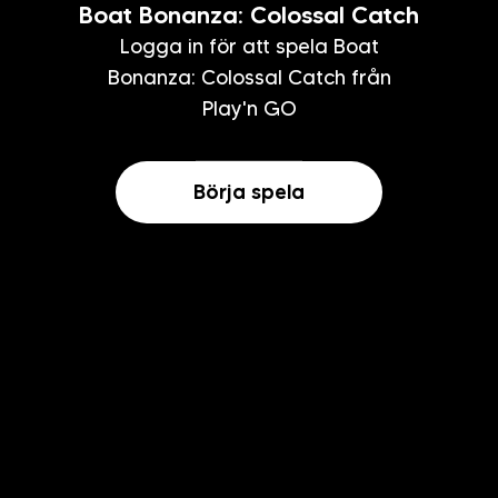
Boat Bonanza: Colossal Catch
Logga in för att spela Boat
Bonanza: Colossal Catch från
Play'n GO
Börja spela