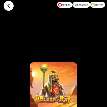
Hoppa till huvudinnehållet
Spelpaus
Spelgränser
Självtest