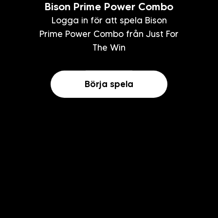
Bison Prime Power Combo
Logga in för att spela Bison
Prime Power Combo från Just For
The Win
Börja spela