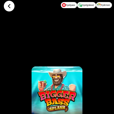
Hoppa till huvudinnehållet
Spelpaus
Spelgränser
Självtest