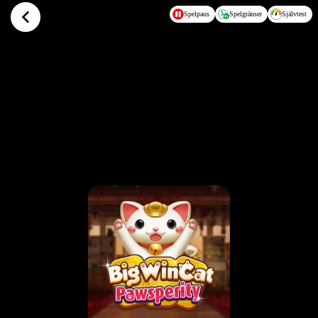
Hoppa till huvudinnehållet
Spelpaus
Spelgränser
Självtest