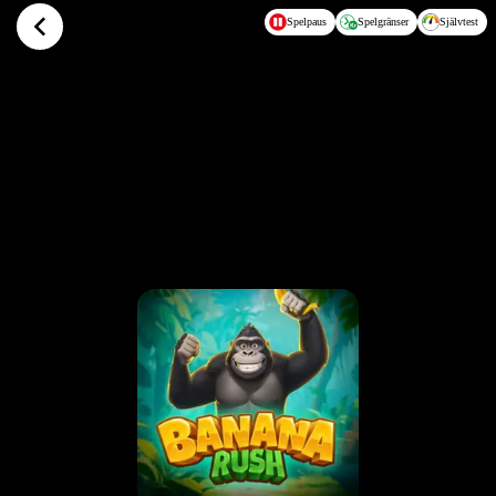
Hoppa till huvudinnehållet
Spelpaus
Spelgränser
Självtest