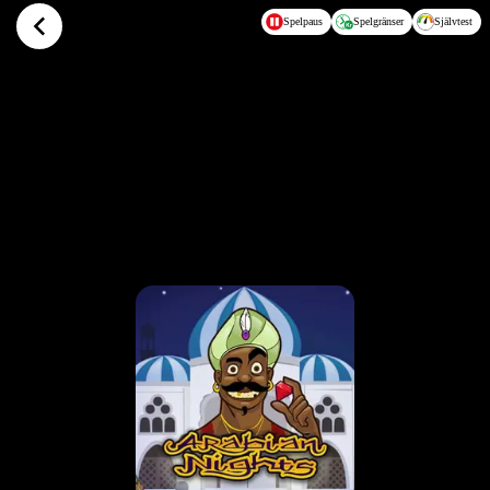
Hoppa till huvudinnehållet
Spelpaus
Spelgränser
Självtest