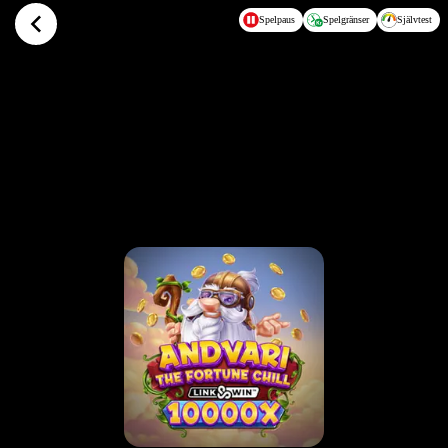
Hoppa till huvudinnehållet
Spelpaus
Spelgränser
Självtest