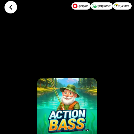
Hoppa till huvudinnehållet
Spelpaus
Spelgränser
Självtest