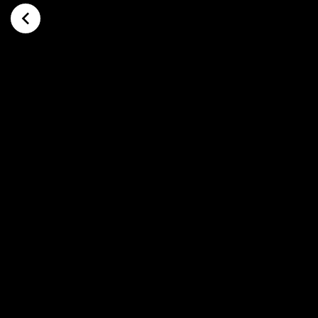
Hoppa till huvudinnehållet