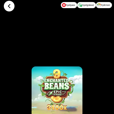
Hoppa till huvudinnehållet
Spelpaus
Spelgränser
Självtest