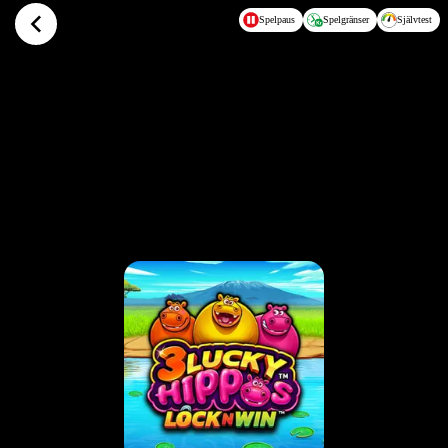
Hoppa till huvudinnehållet
Spelpaus
Spelgränser
Självtest