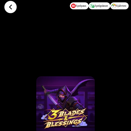
Hoppa till huvudinnehållet
Spelpaus
Spelgränser
Självtest