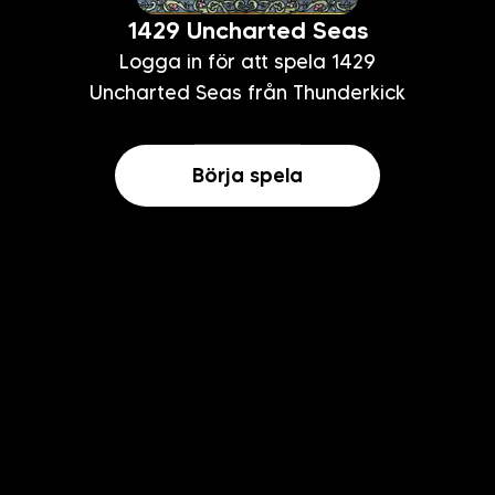
1429 Uncharted Seas
Logga in för att spela 1429
Uncharted Seas från Thunderkick
Börja spela